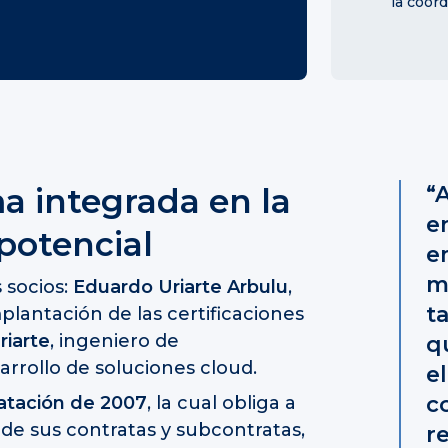
la coor
a integrada en la
“
e
potencial
e
m
 socios:
Eduardo Uriarte Arbulu
,
ta
plantación de las certificaciones
riarte
, ingeniero de
q
rrollo de soluciones cloud.
e
c
atación de 2007
, la cual obliga a
 de sus contratas y subcontratas,
r