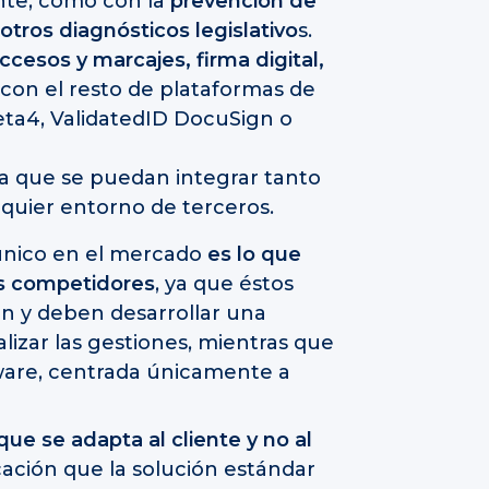
nte, como con la
prevención de
 otros diagnósticos legislativo
s.
cesos y marcajes, firma digital,
 con el resto de plataformas de
eta4, ValidatedID DocuSign o
a que se puedan integrar tanto
lquier entorno de terceros.
 único en el mercado
es lo que
us competidores
, ya que éstos
ón y deben desarrollar una
lizar las gestiones, mientras que
ware, centrada únicamente a
que se adapta al cliente y no al
licación que la solución estándar