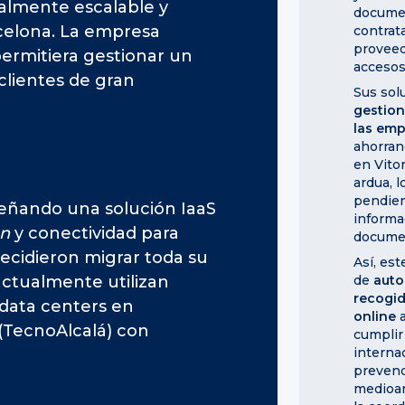
almente escalable y
documen
celona. La empresa
contrat
proveed
permitiera gestionar un
accesos
clientes de gran
Sus sol
gestion
las em
ahorran
en Vitor
ardua, 
pendien
eñando una solución IaaS
informa
on
y conectividad para
docume
ecidieron migrar toda su
Así, es
 actualmente utilizan
de
auto
recogid
 data centers en
online
a
(TecnoAlcalá) con
cumplir
interna
prevenc
medioam