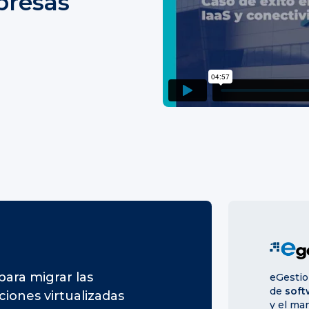
presas
ara migrar las
eGestio
de
soft
uciones virtualizadas
y el ma