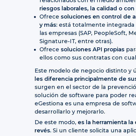
relacionados con el medio ambie
riesgos laborales, la calidad o con
Ofrece
soluciones en control de ac
y más
: está totalmente integrada
las empresas (SAP, PeopleSoft, M
Signature-IT, entre otras).
Ofrece
soluciones API propias
par
ellos como sus contratas con cua
Este modelo de negocio distinto y
les diferencia principalmente de s
surgen en el sector de la prevenci
solución de software para poder rea
eGestiona es una empresa de soft
desarrollarlo y mejorarlo.
De este modo,
es la herramienta la 
revés
. Si un cliente solicita una ap