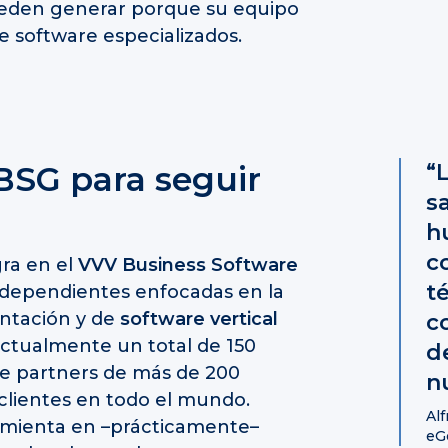
ueden generar porque su equipo
e software especializados.
BSG para seguir
“
sa
h
co
gra en el
VVV
Business Software
t
ndependientes enfocadas en la
antación y de
software vertical
c
actualmente un total de 150
d
de partners de más de 200
n
 clientes en todo el mundo.
Alf
amienta en –prácticamente–
eG