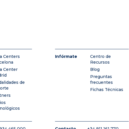
a Centers
Infórmate
Centro de
celona
Recursos
a Center
Blog
rid
Preguntas
alidades de
frecuentes
orte
Fichas Técnicas
tners
ios
nológicos
934 465 000
Contacto
+34 911 161 770