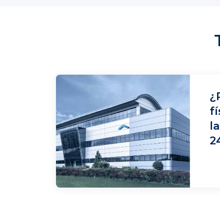
¿
f
l
2