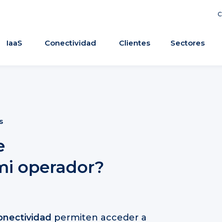
C
IaaS
Conectividad
Clientes
Sectores
s
e
mi operador?
onectividad
permiten acceder a