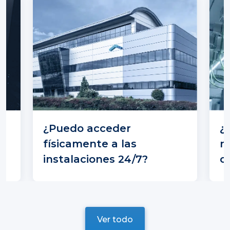
¿Puedo acceder
¿
físicamente a las
n
?
instalaciones 24/7?
o
Ver todo