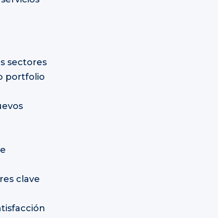
es sectores
 portfolio
uevos
ue
res clave
tisfacción