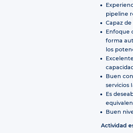
Experien
pipeline 
Capaz de 
Enfoque o
forma aut
los potenc
Excelente
capacidad
Buen cono
servicios 
Es deseab
equivalen
Buen nive
Actividad e