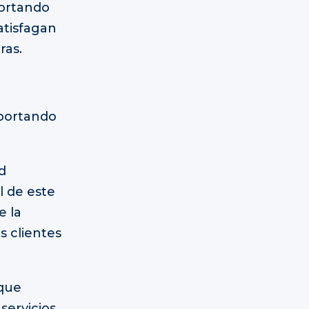
portando
atisfagan
ras.
eportando
d
l de este
e la
 clientes
oque
servicios