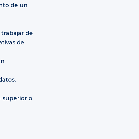
nto de un
trabajar de
ativas de
on
datos,
 superior o