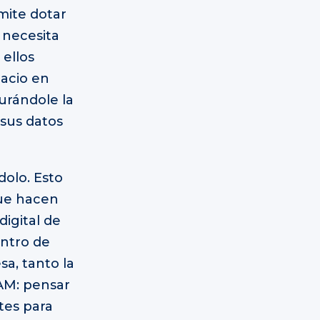
mite dotar
 necesita
 ellos
pacio en
urándole la
 sus datos
dolo. Esto
que hacen
igital de
entro de
sa, tanto la
AM: pensar
tes para