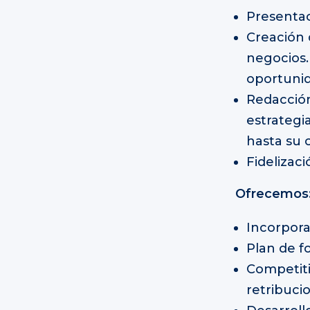
Presentac
Creación 
negocios.
oportunid
Redacción
estrategi
hasta su c
Fidelizaci
Ofrecemos
Incorpora
Plan de f
Competiti
retribucio