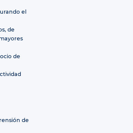
gurando el
os, de
 mayores
gocio de
ctividad
rensión de