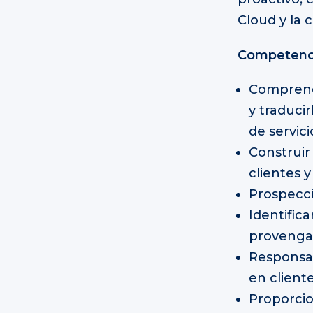
Cloud y la 
Competenci
Comprende
y traduci
de servic
Construir
clientes 
Prospecci
Identific
provengan
Responsab
en cliente
Proporcio