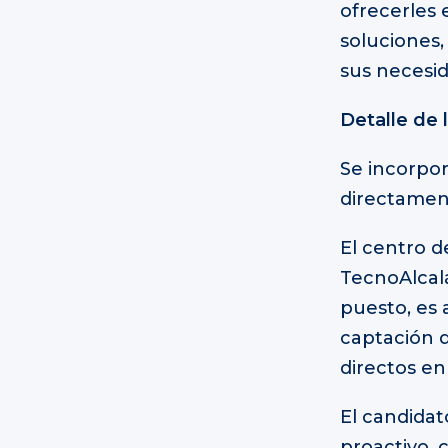
ofrecerles 
soluciones,
sus necesid
Detalle de l
Se incorpo
directament
El centro d
TecnoAlcalá
puesto, es 
captación 
directos en 
El candidat
proactivo, 