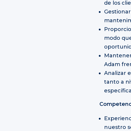
de los cli
Gestionar 
mantenimi
Proporcio
modo que 
oportunid
Mantener 
Adam fren
Analizar 
tanto a n
específica
Competenci
Experienc
nuestro s