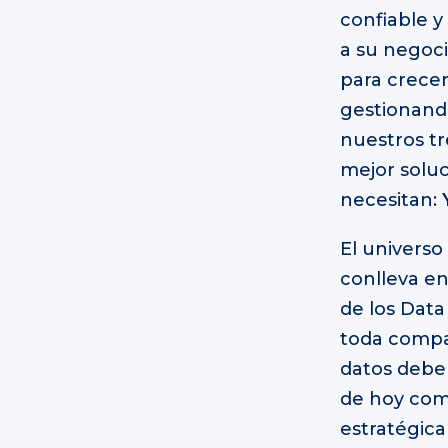
confiable 
a su negoci
para crecer
gestionando
nuestros tr
mejor soluc
necesitan:
El universo
conlleva e
de los Data
toda compañ
datos debe 
de hoy com
estratégic