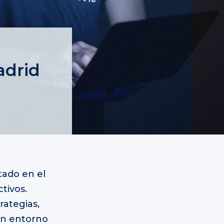
adrid
tado en el
ctivos.
rategias,
 un entorno