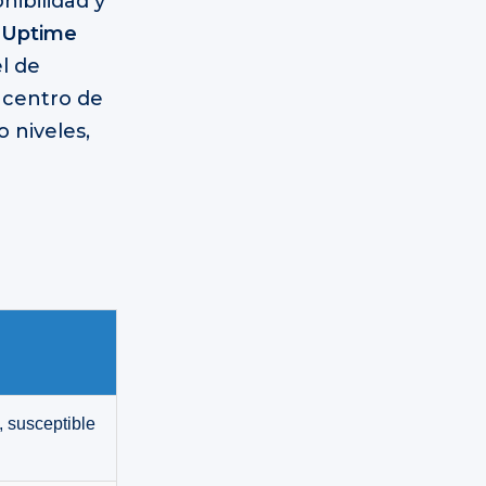
nibilidad y
l
Uptime
l de
 centro de
 niveles,
 susceptible