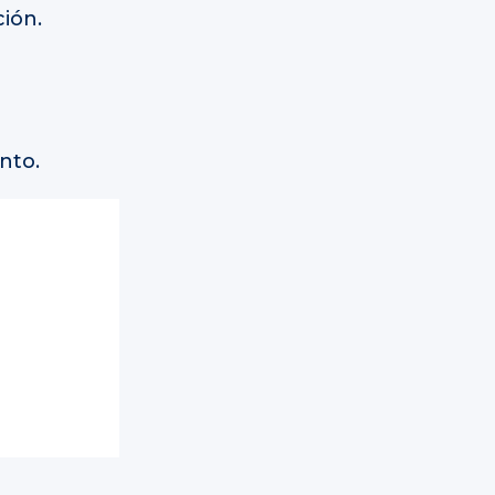
ción.
nto.