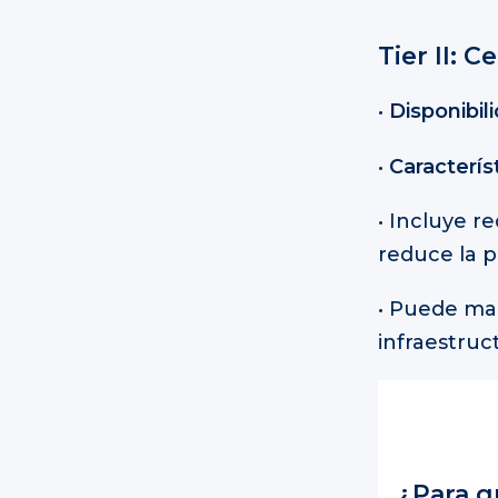
Tier II: 
•
Disponibil
•
Caracterís
• Incluye r
reduce la p
• Puede man
infraestruc
¿Para q