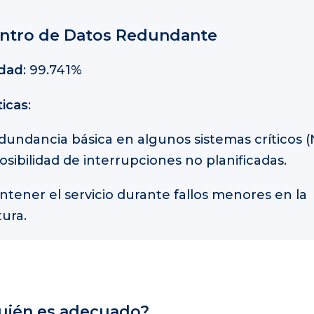
Centro de Datos Redundante
idad
: 99.741%
ticas
:
edundancia básica en algunos sistemas críticos (N
osibilidad de interrupciones no planificadas.
tener el servicio durante fallos menores en la
tura.
uién es adecuado?