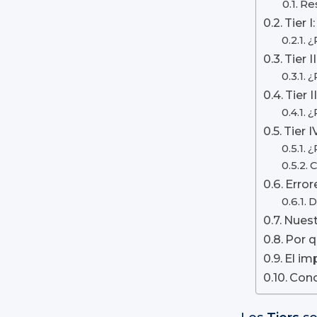
Re
Tier 
¿
Tier 
¿
Tier 
¿
Tier 
¿
C
Error
D
Nuest
Por q
El im
Conc