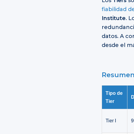
Los
Tiers
so
fiabilidad 
Institute
. L
redundancia
datos. A co
desde el má
Resumen 
Tipo de
D
Tier
Tier I
9