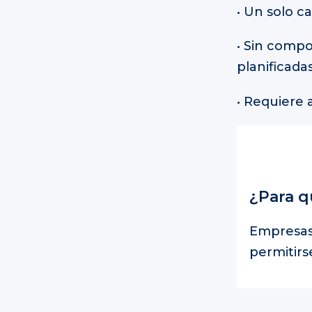
• Un solo c
• Sin comp
planificada
• Requiere
¿Para q
Empresas
permitirs