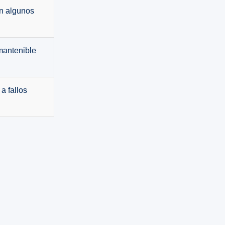
n algunos
antenible
a fallos