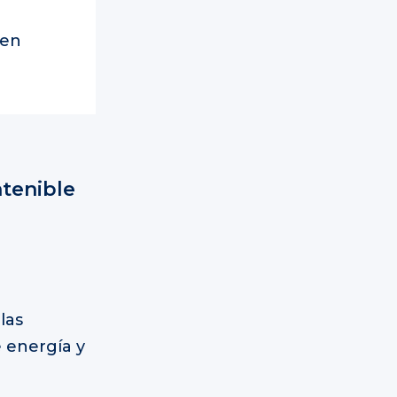
den
ntenible
las
e energía y