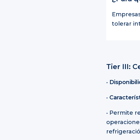
Empresas
tolerar i
Tier III
•
Disponibil
•
Caracterís
• Permite r
operaciones
refrigeració