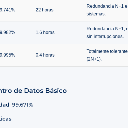
Redundancia N+1 e
9.741%
22 horas
sistemas.
Redundancia N+1, m
9.982%
1.6 horas
sin interrupciones.
Totalmente tolerante 
9.995%
0.4 horas
(2N+1).
entro de Datos Básico
idad
: 99.671%
ticas
: