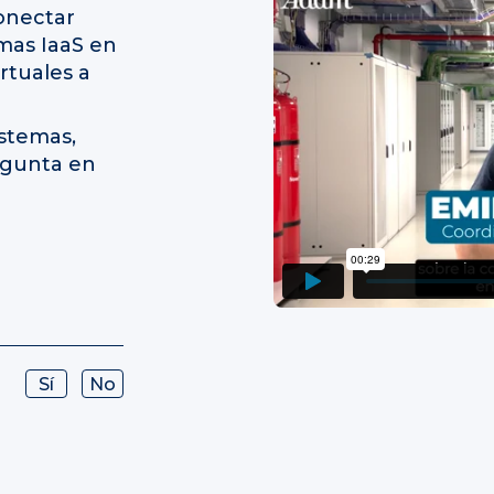
onectar
rmas IaaS en
rtuales a
istemas,
egunta en
Sí
No