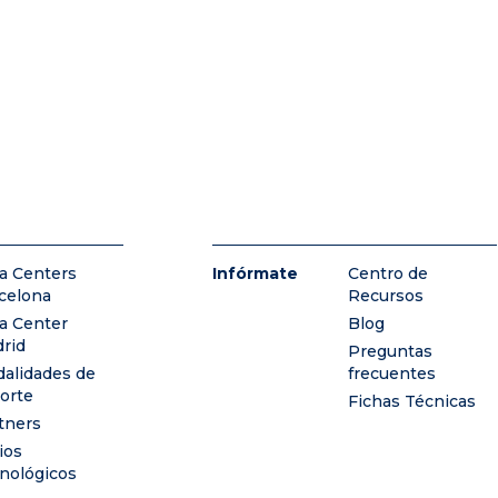
a Centers
Infórmate
Centro de
celona
Recursos
a Center
Blog
rid
Preguntas
alidades de
frecuentes
orte
Fichas Técnicas
tners
ios
nológicos