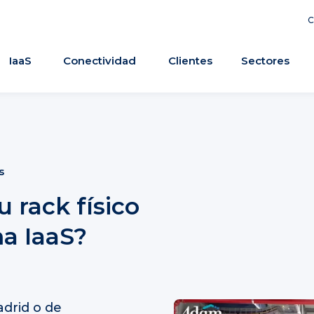
C
IaaS
Conectividad
Clientes
Sectores
s
 rack físico
ma IaaS?
drid o de