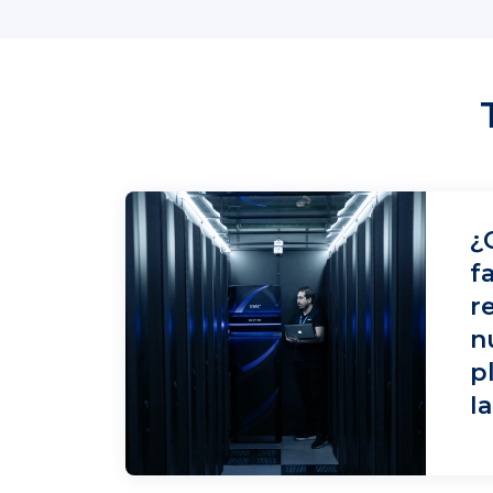
¿
f
r
n
p
I