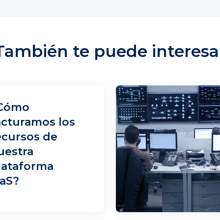
También te puede interesa
Cómo
acturamos los
ecursos de
uestra
lataforma
aaS?