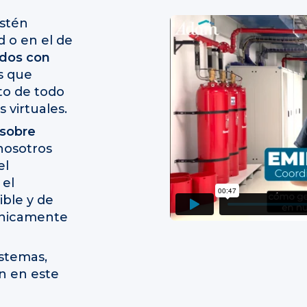
estén
d o en el de
dos con
s que
to de todo
 virtuales.
 sobre
 nosotros
el
 el
ble y de
únicamente
istemas,
n en este