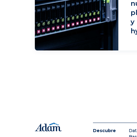
n
p
y
h
Descubre
Dat
Bar