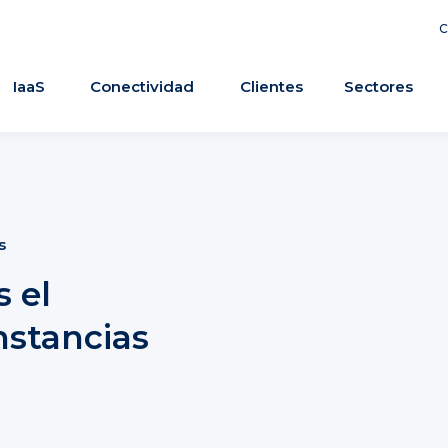
C
IaaS
Conectividad
Clientes
Sectores
s
 el
nstancias