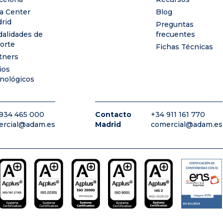
a Center
Blog
rid
Preguntas
alidades de
frecuentes
orte
Fichas Técnicas
tners
ios
nológicos
934 465 000
Contacto
+34 911 161 770
ercial@adam.es
Madrid
comercial@adam.es