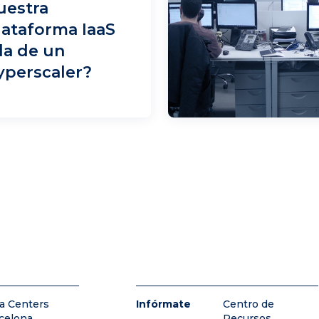
uestra
lataforma IaaS
 la de un
yperscaler?
a Centers
Infórmate
Centro de
celona
Recursos