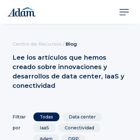
Centro de Recursos
/
Blog
Lee los artículos que hemos
creado sobre innovaciones y
desarrollos de data center, IaaS y
conectividad
Filtrar
Todas
Data center
por
IaaS
Conectividad
Adam
DRP