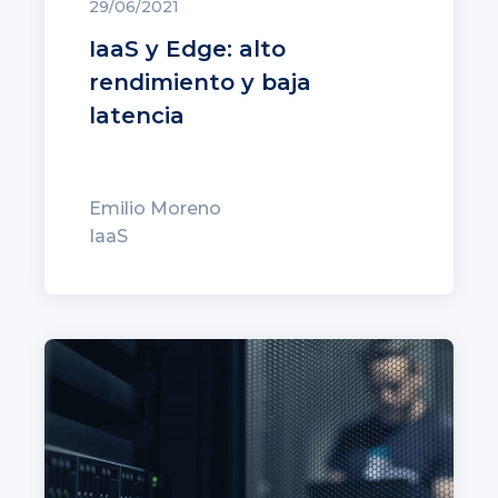
29/06/2021
IaaS y Edge: alto
rendimiento y baja
latencia
Emilio Moreno
IaaS